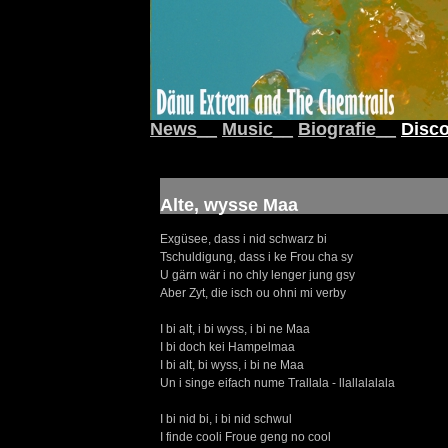
News__
Music__
Biografie__
Disco
Alte, wysse Maa
Exgüsee, dass i nid schwarz bi
Tschuldigung, dass i ke Frou cha sy
U gärn wär i no chly lenger jung gsy
Aber Zyt, die isch ou ohni mi verby
I bi alt, i bi wyss, i bi ne Maa
I bi doch kei Hampelmaa
I bi alt, bi wyss, i bi ne Maa
Un i singe eifach nume Trallala - llallalalala
I bi nid bi, i bi nid schwul
I finde cooli Froue geng no cool