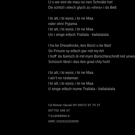
U o we eini de mau no nes Schnäbi het
De schlüf i vilech glych zu «ihns» i ds Bett
I bi alt, i bi wyss, i bi ne Maa
oder ohni Pyjama
I bi alt, i bi wyss, i bi ne Maa
Un i singe eifach Trallala - llallalalala
I ha ke Dreadlocks, kes Bürzi u ke Bart
So Frisure sy eifach gar nid my Art
I hoff’ du füelsch di mit mym Bürschteschnitt nid unwo
Schüsch fänd i das itze grad chly hohl
I bi alt, i bi wyss, i bi ne Maa
I ain’t no rastaman
I bi alt, i bi wyss, i bi ne Maa
U singe eifach nume Trallala - llallalalala
CA Rohrer Daniel IPI 00072 97 75 37
007702 446 47
T-314068694-4
ISRC CH1522202005